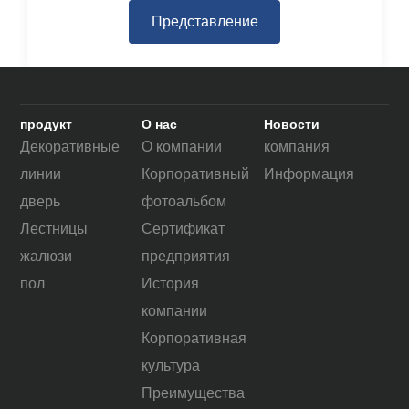
продукт
О нас
Новости
Декоративные
О компании
компания
линии
Корпоративный
Информация
дверь
фотоальбом
Лестницы
Сертификат
жалюзи
предприятия
пол
История
компании
Корпоративная
культура
Преимущества