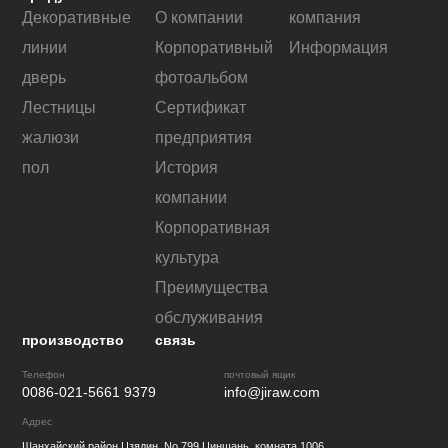
Декоративные
О компании
компания
линии
Корпоративный
Информация
дверь
фотоальбом
Лестницы
Сертификат
жалюзи
предприятия
пол
История
компании
Корпоративная
культура
Преимущества
обслуживания
производство
связь
Телефон
почтовый ящик
0086-021-5661 9379
info@jiraw.com
Адрес
Шанхайский район Цзядин, No 799 Циншань, комната 1006.