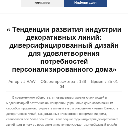
компания
Информация
« Тенденции развития индустрии
декоративных линий:
диверсифицированный дизайн
для удовлетворения
потребностей
персонализированного дома»
Автор：JIRAW
Объем просмотра：138
Время：25-01-
04
В современном обществе, с повышением уровня жизни людей и
модернизацией эстетических концепций, украшение дома стало важным
способом продемонстрировать личный вкус и отношение к жизни. Важность
декоративных линий, как детальных элементов в оформлении дома,
становится все более заметной. В последние годы индустрия декоративных
линий идет в ногу со временем и постоянно изучает разнообразный дизайн