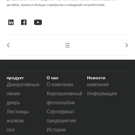
дизайна, принося больше сюрпризов и ожиданий потребителям.
продукт
О нас
Новости
Декоративные
О компании
компания
линии
Корпоративный
Информация
дверь
фотоальбом
Лестницы
Сертификат
жалюзи
предприятия
пол
История