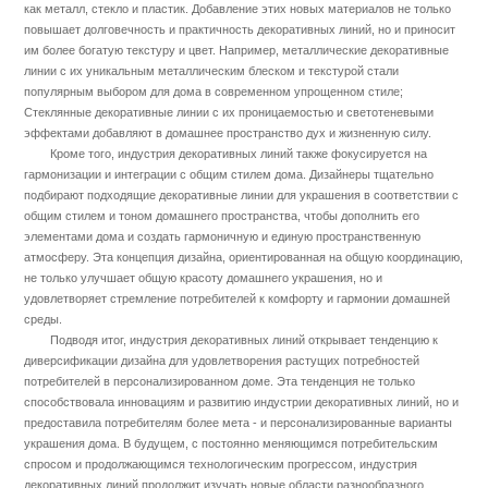
как металл, стекло и пластик. Добавление этих новых материалов не только
повышает долговечность и практичность декоративных линий, но и приносит
им более богатую текстуру и цвет. Например, металлические декоративные
линии с их уникальным металлическим блеском и текстурой стали
популярным выбором для дома в современном упрощенном стиле;
Стеклянные декоративные линии с их проницаемостью и светотеневыми
эффектами добавляют в домашнее пространство дух и жизненную силу.
Кроме того, индустрия декоративных линий также фокусируется на
гармонизации и интеграции с общим стилем дома. Дизайнеры тщательно
подбирают подходящие декоративные линии для украшения в соответствии с
общим стилем и тоном домашнего пространства, чтобы дополнить его
элементами дома и создать гармоничную и единую пространственную
атмосферу. Эта концепция дизайна, ориентированная на общую координацию,
не только улучшает общую красоту домашнего украшения, но и
удовлетворяет стремление потребителей к комфорту и гармонии домашней
среды.
Подводя итог, индустрия декоративных линий открывает тенденцию к
диверсификации дизайна для удовлетворения растущих потребностей
потребителей в персонализированном доме. Эта тенденция не только
способствовала инновациям и развитию индустрии декоративных линий, но и
предоставила потребителям более мета - и персонализированные варианты
украшения дома. В будущем, с постоянно меняющимся потребительским
спросом и продолжающимся технологическим прогрессом, индустрия
декоративных линий продолжит изучать новые области разнообразного