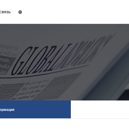
связь
0086-021-5661 9379
ормация