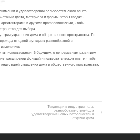
нимании и удовлетворении пользовательского опыта.
четанию цвета, материала и формы, чтобы создать
, архитекторами и другими профессионалами, чтобы
странство для выбора.
устрии украшения дома и общественного пространства. По
ерехода от одной функции к разнообразной и
м изменением.
опыт использования. В будущем, с непрерывным развитием
йне, расширении функций и пользовательском опыте, чтобы
с индустрией украшения дома и общественного пространства,
Тенденции в индустрии пола:
разнообразие стилей для
удовлетворения новых потребностей в
отделке дома