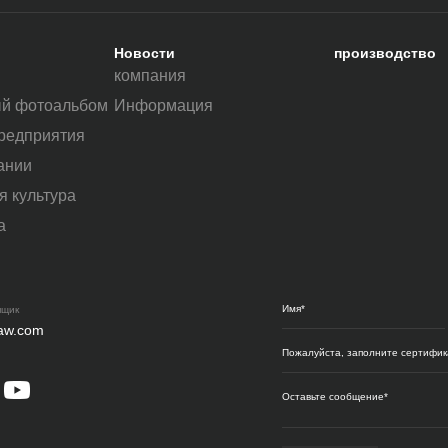
Новости
производство
компания
ый фотоальбом
Информация
редприятия
ании
я культура
а
я
ящик
raw.com