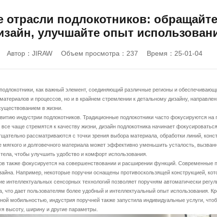
 отрасли подлокотников: обращайт
изайн, улучшайте опыт использован
Автор：JIRAW
Объем просмотра：237
Время：25-01-04
окотники, как важный элемент, соединяющий различные регионы и обеспечивающий
 материалов и процессов, но и в крайнем стремлении к детальному дизайну, направле
существованием в жизни.
ю индустрии подлокотников. Традиционные подлокотники часто фокусируются на пра
и все чаще стремятся к качеству жизни, дизайн подлокотника начинает фокусироватьс
щательно рассматриваются с точки зрения выбора материала, обработки линий, констр
е мягкого и долговечного материала может эффективно уменьшить усталость, вызван
 тела, чтобы улучшить удобство и комфорт использования.
 также фокусируется на совершенствовании и расширении функций. Современные по
зайна. Например, некоторые поручни оснащены противоскользящей конструкцией, кот
ние интеллектуальных сенсорных технологий позволяет поручням автоматически регул
, что дает пользователям более удобный и интеллектуальный опыт использования. Кр
нной мобильностью, индустрия поручней также запустила индивидуальные услуги, чтоб
я высоту, ширину и другие параметры.