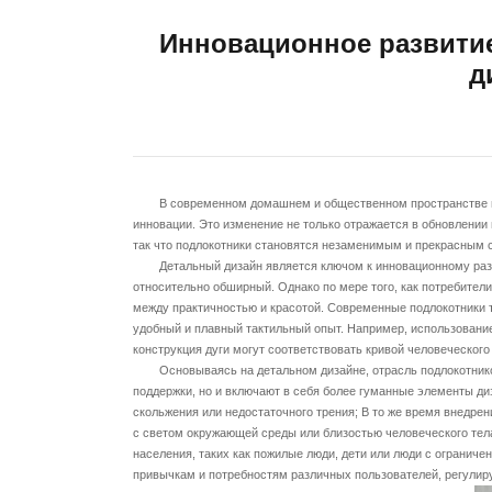
Инновационное развитие
д
В современном домашнем и общественном пространстве подл
инновации. Это изменение не только отражается в обновлении
так что подлокотники становятся незаменимым и прекрасным 
Детальный дизайн является ключом к инновационному развити
относительно обширный. Однако по мере того, как потребител
между практичностью и красотой. Современные подлокотники т
удобный и плавный тактильный опыт. Например, использовани
конструкция дуги могут соответствовать кривой человеческого
Основываясь на детальном дизайне, отрасль подлокотников
поддержки, но и включают в себя более гуманные элементы ди
скольжения или недостаточного трения; В то же время внедре
с светом окружающей среды или близостью человеческого тела
населения, таких как пожилые люди, дети или люди с ограниче
привычкам и потребностям различных пользователей, регулиру