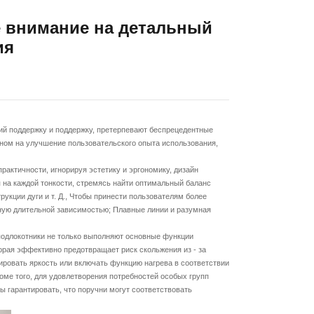
е внимание на детальный
ия
 поддержку и поддержку, претерпевают беспрецедентные
нном на улучшение пользовательского опыта использования,
ктичности, игнорируя эстетику и эргономику, дизайн
я на каждой тонкости, стремясь найти оптимальный баланс
укции дуги и т. Д., Чтобы принести пользователям более
ную длительной зависимостью; Плавные линии и разумная
длокотники не только выполняют основные функции
орая эффективно предотвращает риск скольжения из - за
ировать яркость или включать функцию нагрева в соответствии
оме того, для удовлетворения потребностей особых групп
ы гарантировать, что поручни могут соответствовать