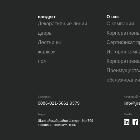
продукт
О нас
Декоративные линии
О компании
дверь
Корпоративн
Лестницы
Сертификат п
жалюзи
История комп
пол
Корпоративна
Преимуществ
обслуживани
Телефон
почтовый 
0086-021-5661 9379
info@ji
Адрес
Media
Шанхайский район Цзядин, No 799
Циншань, комната 1006.