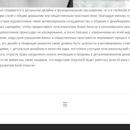
отражается в детальном дизайне и функциональном расширении, но и в глубоком по
ции стиля с общим домашним или общественным пространством, благодаря умному со
устрия подлокотников также активизировала сотрудничество и общение с дизайнерами
ых сценариях, чтобы предоставить пользователям более богатое и разнообразное про
окотников происходит не изолированно, а тесно связано с изменениями во всей инд
 жизни, индустрия украшения жилых и общественных пространств переживает процесс п
а, его дизайн и тенденции развития также должны быть затронуты и мотивированы эти
ями, с детальным дизайном в качестве ядра, постоянно улучшая пользовательский 
оса, отрасль будет продолжать искать инновации и прорывы в детализированном диза
то же время мы также ожидаем, что индустрия поручней будет работать рука об руку 
развитию всей отрасли.