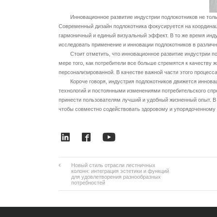
Инновационное развитие индустрии подлокотников не только 
Современный дизайн подлокотника фокусируется на координа
гармоничный и единый визуальный эффект. В то же время инд
исследовать применение и инновации подлокотников в различн
Стоит отметить, что инновационное развитие индустрии подл
мере того, как потребители все больше стремятся к качеству
персонализированной. В качестве важной части этого процесс
Короче говоря, индустрия подлокотников движется инноваци
технологий и постоянными изменениями потребительского спр
принести пользователям лучший и удобный жизненный опыт. В 
чтобы совместно содействовать здоровому и упорядоченному 
Новый стиль отрасли лестничных
колонн: интеграция эстетики и функций
для удовлетворения разнообразных
потребностей